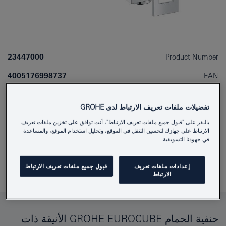
23447000
Product Number
4005176998737
EAN
Colour
كروم
تفضيلات ملفات تعريف الارتباط لدى GROHE
Download specification
بالنقر على "قبول جميع ملفات تعريف الارتباط"، أنت توافق على تخزين ملفات تعريف
الارتباط على جهازك لتحسين التنقل في الموقع، وتحليل استخدام الموقع، والمساعدة
في جهودنا التسويقية.
Find Showroom or Installer
أَضِفْ إلى المُفكِّرةِ
إعدادات ملفات تعريف
قبول جميع ملفات تعريف الارتباط
الارتباط
حنفية الحمام GROHE EUROCUBE الأنيقة ذات