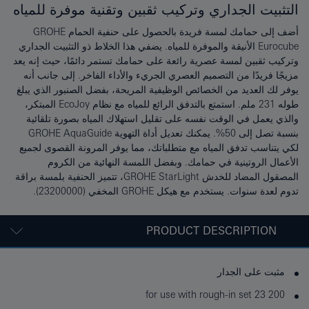
التثبيت الجداري وتركيب ثقبين وتقنية موفرة للمياه
أضف إلى حمامك لمسة فريدة بالحصول على حنفية الحمام GROHE
Eurocube الأنيقة والموفرة للمياه. يضفي هذا الخلاط ذو التثبيت الجداري
وتركيب ثقبين لمسة عصرية رائعة على حمامك تستمر دائمًا، حيث إنه يعد
مزيجًا فريدًا من التصميم العصري الجريء والأداء الفاخر. إلى جانب أنه
يوفر لك العديد من الخصائص الوظيفية المريحة، بفضل الصنبور الذي يبلغ
طوله 231 ملم. استمتع بالتدفق الرائع للمياه مع نظام EcoJoy المبتكر،
والذي يعمل في الوقت نفسه على تقليل استهلاك المياه بصورة تلقائية
بنسبة تصل إلى 50%. يمكنك تعديل أداة التهوية GROHE AquaGuide
لكي يتناسب تدفق المياه مع متطلباتك، مما يوفر المرونة القصوى لجميع
الأعمال الروتينية في حمامك. وبفضل اللمسة النهائية من الكروم
المصقول المضاد للخدش GROHE StarLight، تتميز الحنفية بلمسة براقة
تدوم لعدة سنوات. يستخدم مع هيكل GROHE المخفي (23200000).
PRODUCT DESCRIPTION
مثبت على الجدار
for use with rough-in set 23 200