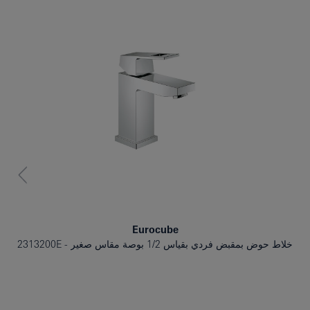
حوض الاستحمام
بيديه
اطلعَ الأشخاصُ أيضًا عَلى
Eurocube
خلاط حوض بمقبض فردي بقياس 1/2 بوصة مقاس صغير
2313200E