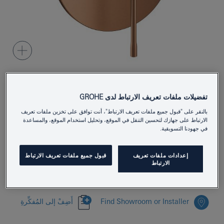
تفضيلات ملفات تعريف الارتباط لدى GROHE
24168DE1
Product Number
بالنقر على "قبول جميع ملفات تعريف الارتباط"، أنت توافق على تخزين ملفات تعريف
4067393107880
EAN
الارتباط على جهازك لتحسين التنقل في الموقع، وتحليل استخدام الموقع، والمساعدة
في جهودنا التسويقية.
Colour
brushed crafted warm sunset
إعدادات ملفات تعريف
قبول جميع ملفات تعريف الارتباط
Download specification
الارتباط
Find Showroom or Installer
أَضِفْ إلى المُفكِّرةِ