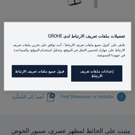
29192001
Product Number
تفضيلات ملفات تعريف الارتباط لدى GROHE
4005176698279
EAN
بالنقر على "قبول جميع ملفات تعريف الارتباط"، أنت توافق على تخزين ملفات تعريف
الارتباط على جهازك لتحسين التنقل في الموقع، وتحليل استخدام الموقع، والمساعدة
في جهودنا التسويقية.
Colour
كروم
إعدادات ملفات تعريف
قبول جميع ملفات تعريف الارتباط
Download specification
الارتباط
Find Showroom or Installer
أَضِفْ إلى المُفكِّرةِ
مثبت على الحائط لمظهر عصري، صنبور الحوض