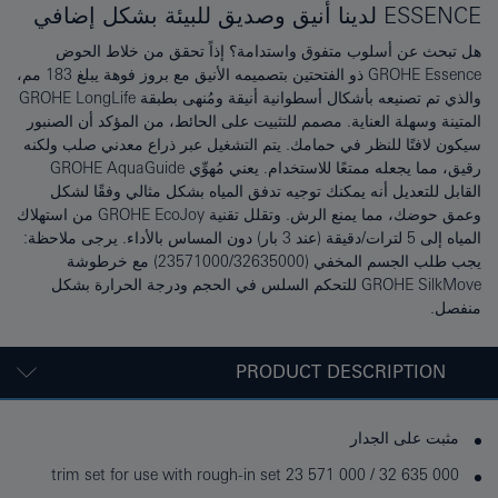
ESSENCE لدينا أنيق وصديق للبيئة بشكل إضافي
هل تبحث عن أسلوب متفوق واستدامة؟ إذاً تحقق من خلاط الحوض
GROHE Essence ذو الفتحتين بتصميمه الأنيق مع بروز فوهة يبلغ 183 مم،
والذي تم تصنيعه بأشكال أسطوانية أنيقة ومُنهى بطبقة GROHE LongLife
المتينة وسهلة العناية. مصمم للتثبيت على الحائط، من المؤكد أن الصنبور
سيكون لافتًا للنظر في حمامك. يتم التشغيل عبر ذراع معدني صلب ولكنه
رقيق، مما يجعله ممتعًا للاستخدام. يعني مُهوِّي GROHE AquaGuide
القابل للتعديل أنه يمكنك توجيه تدفق المياه بشكل مثالي وفقًا لشكل
وعمق حوضك، مما يمنع الرش. وتقلل تقنية GROHE EcoJoy من استهلاك
المياه إلى 5 لترات/دقيقة (عند 3 بار) دون المساس بالأداء. يرجى ملاحظة:
يجب طلب الجسم المخفي (23571000/32635000) مع خرطوشة
GROHE SilkMove للتحكم السلس في الحجم ودرجة الحرارة بشكل
منفصل.
PRODUCT DESCRIPTION
مثبت على الجدار
trim set for use with rough-in set 23 571 000 / 32 635 000