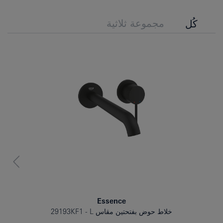
مجموعة ثلاثية
كُل
Essence
خلاط حوض بفتحتين مقاس L
29193KF1