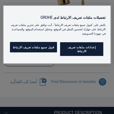
تفضيلات ملفات تعريف الارتباط لدى GROHE
بالنقر على "قبول جميع ملفات تعريف الارتباط"، أنت توافق على تخزين ملفات تعريف
29192GL1
Product Number
الارتباط على جهازك لتحسين التنقل في الموقع، وتحليل استخدام الموقع، والمساعدة
في جهودنا التسويقية.
4005176711800
EAN
إعدادات ملفات تعريف
قبول جميع ملفات تعريف الارتباط
Colour
cool sunrise
الارتباط
Download specification
Find Showroom or Installer
أَضِفْ إلى المُفكِّرةِ
PRODUCT DESCRIPTION