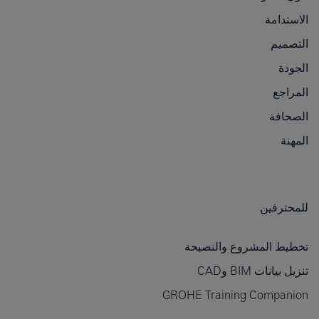
الاستدامة
التصميم
الجودة
المراجع
الصحافة
المهنة
للمحترفين
تخطيط المشروع والنصيحة
تنزيل بيانات BIM وCAD
GROHE Training Companion