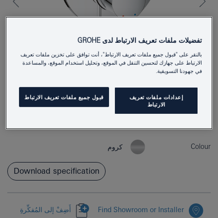
تفضيلات ملفات تعريف الارتباط لدى GROHE
بالنقر على "قبول جميع ملفات تعريف الارتباط"، أنت توافق على تخزين ملفات تعريف
الارتباط على جهازك لتحسين التنقل في الموقع، وتحليل استخدام الموقع، والمساعدة
في جهودنا التسويقية.
إعدادات ملفات تعريف
قبول جميع ملفات تعريف الارتباط
الارتباط
24169001
Product Number
4005176698477
EAN
Colour
كروم
Download specification
Find Showroom or Installer
أَضِفْ إلى المُفكِّرةِ