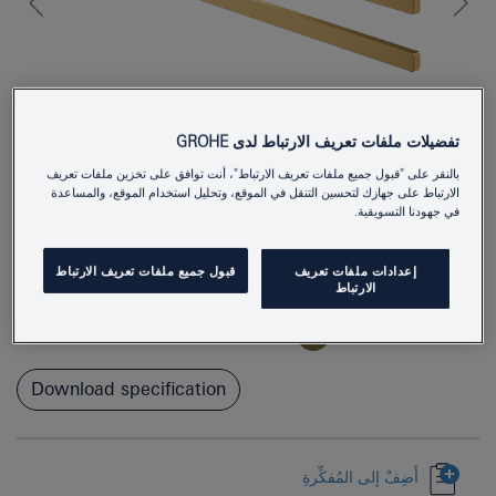
تفضيلات ملفات تعريف الارتباط لدى GROHE
بالنقر على "قبول جميع ملفات تعريف الارتباط"، أنت توافق على تخزين ملفات تعريف
الارتباط على جهازك لتحسين التنقل في الموقع، وتحليل استخدام الموقع، والمساعدة
في جهودنا التسويقية.
41063GN0
Product Number
إعدادات ملفات تعريف
قبول جميع ملفات تعريف الارتباط
4005176577918
EAN
الارتباط
Colour
brushed cool sunrise
Download specification
أَضِفْ إلى المُفكِّرةِ