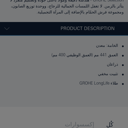
GROHE Selection - هندسة دقيقة ومواد بأعلى جودة وتصميم متفرد لا
يتأثر بالزمن. لا تغفل اللمسات الجمالية للزجاج، ووحدة توزيع الصابون،
ومجموعة فرش الحمّام بالإضافة إلى المرآة التجميلية.
PRODUCT DESCRIPTION
الخامة: معدن
العمق 441 مم (العمق الوظيفي 400 مم)
ذراعان
تثبيت مخفي
طلاء GROHE LongLife
إكسسوارات
كُل