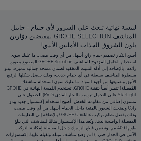
لمسة نهائية تبعث على السرور لأي حمام - حامل
المناشف GROHE SELECTION بمقبضين دوّارين
بلون الشروق الجذاب الأملس الأنيق!
أصبح ابتكار تصميم حمام رائع أسهل من أي وقت مضى. ما عليك سوى
استخدام الحامل المزدوج للمناشف GROHE Selection المصنوع بصورة
رائعة، بالإضافة إلى أداة التثبيت المخفية لضمان مسحة جمالية مميزة. تبدو
مسطرة المناشف بسيطة في أي حمام حديث، وذلك بفضل شكلها الرفيع
الأنيق وتصنيعها من أجود المواد. ما عليك سوى استخدام مناشفك
المُفضلة! تتميز أيضاً بتقنية GROHE. تستخدم اللمسة النهائية في GROHE
StarLight عالي التحمل ترسيب البخار المادي (PVD) للحصول على
مستوى إضافي من مقاومة الخدش. أصبح استخدام إكسسوار جديد يبدو
رائعًا ويمنحك الشعور بالمتعة داخل الحمام أسهل من أي وقت مضى،
وذلك بفضل نظام تركيب GROHE Quickfix بالإضافة إلى التعليمات
المفصلة الواضحة لدينا. ويُعد هذا الإكسسوار مثاليًا للمناشف التي يبلغ
طولها 400 مم. وتضمن قطع الزنبرك داخل المفصلة إمكانية التركيب
الآمن في الجدار حتى إذا تم وضع مناشف مبتلة وثقيلة عليها. إكسسوارات