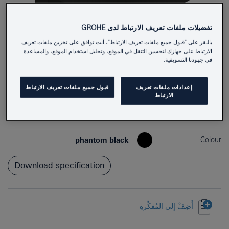
تفضيلات ملفات تعريف الارتباط لدى GROHE
بالنقر على "قبول جميع ملفات تعريف الارتباط"، أنت توافق على تخزين ملفات تعريف
الارتباط على جهازك لتحسين التنقل في الموقع، وتحليل استخدام الموقع، والمساعدة
في جهودنا التسويقية.
إعدادات ملفات تعريف
قبول جميع ملفات تعريف الارتباط
الارتباط
41217KF0
Product Number
4005176782459
EAN
Colour
phantom black
Download specification
أَضِفْ إلى المُفكِّرةِ