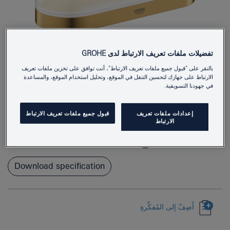
تفضيلات ملفات تعريف الارتباط لدى GROHE
بالنقر على "قبول جميع ملفات تعريف الارتباط"، أنت توافق على تخزين ملفات تعريف
الارتباط على جهازك لتحسين التنقل في الموقع، وتحليل استخدام الموقع، والمساعدة
في جهودنا التسويقية.
41038GN0
Product Number
إعدادات ملفات تعريف
قبول جميع ملفات تعريف الارتباط
4005176577246
EAN
الارتباط
Colour
brushed cool sunrise
Download specification
أَضِفْ إلى المُفكِّرةِ