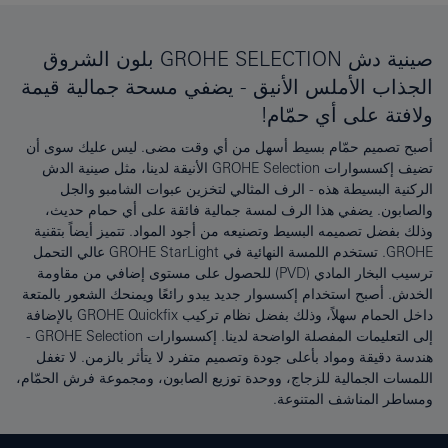
صينية دش GROHE SELECTION بلون الشروق
الجذاب الأملس الأنيق - يضفي مسحة جمالية قيمة
ولافتة على أي حمّام!
أصبح تصميم حمّام بسيط أسهل من أي وقت مضى. ليس عليك سوى أن
تضيف إكسسوارات GROHE Selection الأنيقة لدينا، مثل صينية الدش
الركنية البسيطة هذه - الرف المثالي لتخزين عبوات الشامبو والجل
والصابون. يضفي هذا الرف لمسة جمالية فائقة على أي حمام حديث،
وذلك بفضل تصميمه البسيط وتصنيعه من أجود المواد. تتميز أيضاً بتقنية
GROHE. تستخدم اللمسة النهائية في GROHE StarLight عالي التحمل
ترسيب البخار المادي (PVD) للحصول على مستوى إضافي من مقاومة
الخدش. أصبح استخدام إكسسوار جديد يبدو رائعًا ويمنحك الشعور بالمتعة
داخل الحمام سهلاً، وذلك بفضل نظام تركيب GROHE Quickfix بالإضافة
إلى التعليمات المفصلة الواضحة لدينا. إكسسوارات GROHE Selection -
هندسة دقيقة ومواد بأعلى جودة وتصميم متفرد لا يتأثر بالزمن. لا تغفل
اللمسات الجمالية للزجاج، ووحدة توزيع الصابون، ومجموعة فرش الحمّام،
ومساطر المناشف المتنوعة.