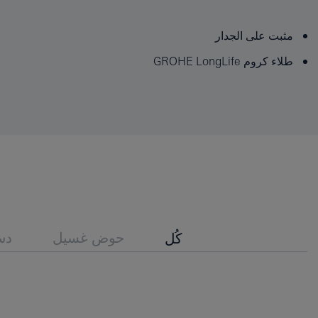
مثبت على الجدار
طلاء كروم GROHE LongLife
حوض غسيل
د
كُل