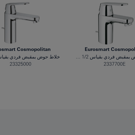
osmart Cosmopolitan
Eurosmart Cosmopol
خلاط حوض بمقبض فردي بقياس 1/2 بوصة مقاس صغير
23325000
2337700E