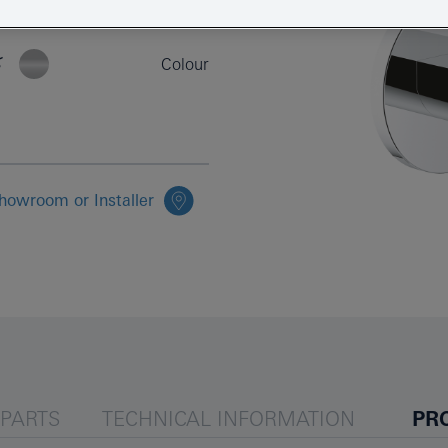
EAN
ك
Colour
howroom or Installer
EPARTS
TECHNICAL INFORMATION
PR