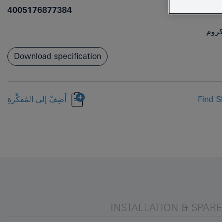
4005176877384
روم
Download specification
Find S
أَضِفْ إلى المُفكِّرةِ
INSTALLATION & SPAR