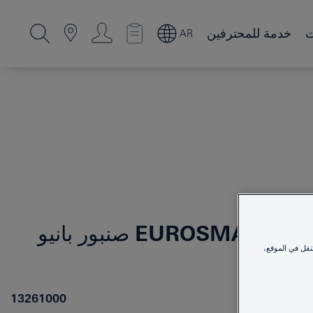
ت
خدمة للمحترفين
AR
EUROSMART CO
صنبور بانيو
نقل في الموقع،
13261000