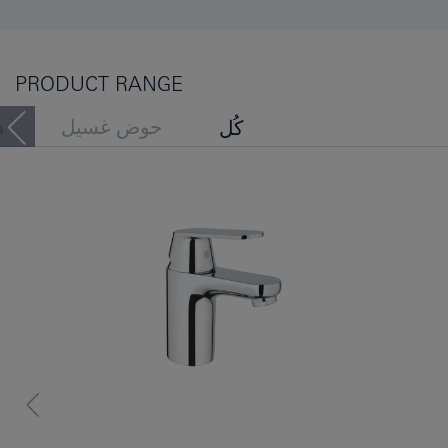
PRODUCT RANGE
حوض غسيل
د
كُل
حوض الاستحمام
بيديه