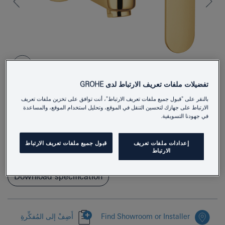
تفضيلات ملفات تعريف الارتباط لدى GROHE
بالنقر على "قبول جميع ملفات تعريف الارتباط"، أنت توافق على تخزين ملفات تعريف
الارتباط على جهازك لتحسين التنقل في الموقع، وتحليل استخدام الموقع، والمساعدة
19381GLC
Product Number
في جهودنا التسويقية.
4005176753060
EAN
إعدادات ملفات تعريف
قبول جميع ملفات تعريف الارتباط
الارتباط
Colour
cool sunrise
Download specification
Find Showroom or Installer
أَضِفْ إلى المُفكِّرةِ