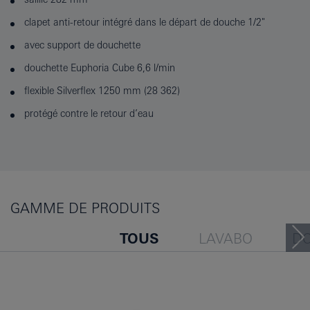
clapet anti-retour intégré dans le départ de douche 1/2"
avec support de douchette
douchette Euphoria Cube 6,6 l/min
flexible Silverflex 1250 mm (28 362)
protégé contre le retour d’eau
GAMME DE PRODUITS
TOUS
LAVABO
D
BAIGNOIRE
BIDET
LES GENS ONT ÉGALEMENT