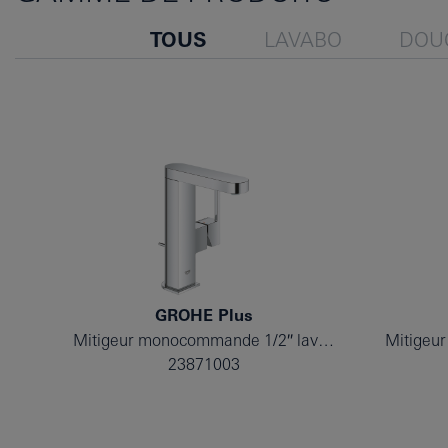
TOUS
LAVABO
DOU
GROHE Plus
Mitigeur monocommande 1/2″ lavabo taille M
23871003