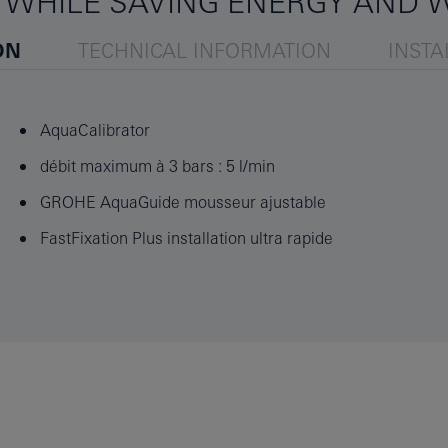
– WHILE SAVING ENERGY AND 
ON
TECHNICAL INFORMATION
INSTA
AquaCalibrator
débit maximum à 3 bars : 5 l/min
GROHE AquaGuide mousseur ajustable
FastFixation Plus installation ultra rapide