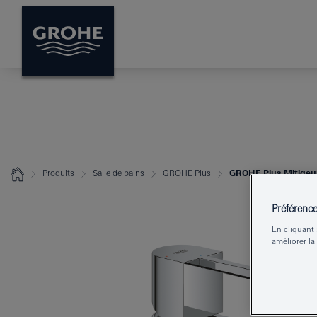
Produits
Salle de bains
GROHE Plus
GROHE Plus Mitigeu
Préférenc
En cliquant 
améliorer la