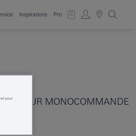
ervice
Inspirations
Pro
MITIGEUR MONOCOMMANDE
reil pour
AILLE S