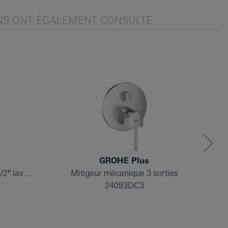
NS ONT ÉGALEMENT CONSULTÉ
GROHE Plus
Mitigeur monocommande 1/2″ lavabo taille XL
Mitigeur mécanique 3 sorties
M
24093DC3