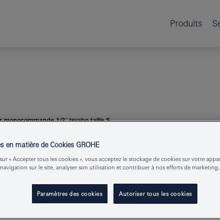
Produits
S
r monocommande 1/2″ lavabo taille S
es en matière de Cookies GROHE
GROHE PLUS
sur « Accepter tous les cookies », vous acceptez le stockage de cookies sur votre appa
 navigation sur le site, analyser son utilisation et contribuer à nos efforts de marketing.
1/2″ LAVABO T
Paramètres des cookies
Autoriser tous les cookies