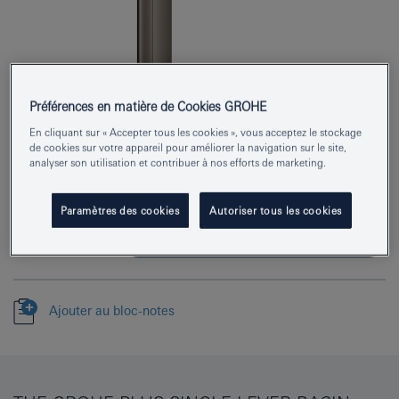
Préférences en matière de Cookies GROHE
Numéro de produit
32618AL3
En cliquant sur « Accepter tous les cookies », vous acceptez le stockage
de cookies sur votre appareil pour améliorer la navigation sur le site,
EAN
4005176585647
analyser son utilisation et contribuer à nos efforts de marketing.
Couleur
hard graphite brossé
Paramètres des cookies
Autoriser tous les cookies
Télécharger la fiche technique (PDF)
Ajouter au bloc-notes