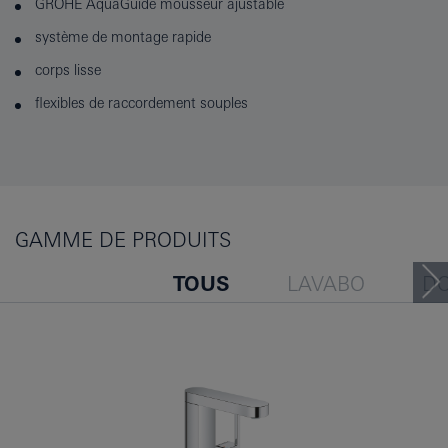
GROHE AquaGuide mousseur ajustable
système de montage rapide
corps lisse
flexibles de raccordement souples
GAMME DE PRODUITS
TOUS
LAVABO
D
BAIGNOIRE
BIDET