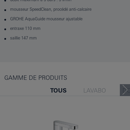
mousseur SpeedClean, procédé anti-calcaire
GROHE AquaGuide mousseur ajustable
entraxe 110 mm
saillie 147 mm
GAMME DE PRODUITS
TOUS
LAVABO
D
BAIGNOIRE
BIDET
LES GENS ONT ÉGALEMENT