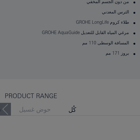
من دون الجسم المخفي
الترس المعدني
طلاء كروم GROHE LongLife
مرغي المياه القابل للتعديل GROHE AquaGuide
المسافة الوسطى 110 مم
بروز 171 مم
PRODUCT RANGE
حوض غسيل
د
كُل
حوض الاستحمام
بيديه
اطلعَ الأشخاصُ أيضًا عَلى