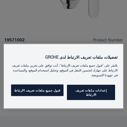
19571002
Product Number
4005176886973
EAN
تفضيلات ملفات تعريف الارتباط لدى GROHE
Colour
كروم
بالنقر على "قبول جميع ملفات تعريف الارتباط"، أنت توافق على تخزين ملفات تعريف
الارتباط على جهازك لتحسين التنقل في الموقع، وتحليل استخدام الموقع، والمساعدة
في جهودنا التسويقية.
Download specification
إعدادات ملفات تعريف
قبول جميع ملفات تعريف الارتباط
الارتباط
Find Showroom or Installer
أَضِفْ إلى المُفكِّرةِ