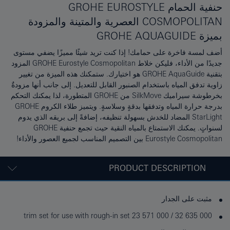
حنفية الحمام GROHE EUROSTYLE
COSMOPOLITAN العصرية والمتينة والمزودة
بميزة GROHE AQUAGUIDE
أضف لمسة فاخرة على حمامك! إذا كنت تريد شيئًا مميزًا يضفي مستوى
جديدًا من الأداء، فليكن خلاط GROHE Eurostyle Cosmopolitan المزود
بتقنية GROHE AquaGuide هو اختيارك. ستمكنك هذه الميزة من تغيير
زاوية تدفق المياه باستخدام الصنبور القابل للتعديل. إلى جانب أنها مزودةٌ
بخرطوشة سيراميك SilkMove من GROHE المتطورة، لذا يمكنك التحكم
بدرجة حرارة المياه وتدفقها بدقةٍ وسلاسةٍ. ويتميز طلاء الكروم GROHE
StarLight المضاد للخدش بسهولة تنظيفه، إضافةً إلى بريقه الذي يدوم
لسنواتٍ. يمكنك الاستمتاع بالمياه النقية حيث تجمع حنفية GROHE
Eurostyle Cosmopolitan بين التصميم المناسب لجميع العصور والأداء!
PRODUCT DESCRIPTION
مثبت على الجدار
trim set for use with rough-in set 23 571 000 / 32 635 000