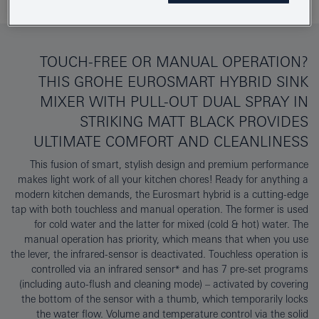
TOUCH-FREE OR MANUAL OPERATION?
THIS GROHE EUROSMART HYBRID SINK
MIXER WITH PULL-OUT DUAL SPRAY IN
STRIKING MATT BLACK PROVIDES
ULTIMATE COMFORT AND CLEANLINESS
This fusion of smart, stylish design and premium performance
makes light work of all your kitchen chores! Ready for anything a
modern kitchen demands, the Eurosmart hybrid is a cutting-edge
tap with both touchless and manual operation. The former is used
for cold water and the latter for mixed (cold & hot) water. The
manual operation has priority, which means that when you use
the lever, the infrared-sensor is deactivated. Touchless operation is
controlled via an infrared sensor* and has 7 pre-set programs
(including auto-flush and cleaning mode) – activated by covering
the bottom of the sensor with a thumb, which temporarily locks
the water flow. Volume and temperature control via the solid