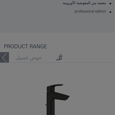
معتمد من المفوضية الأوروبية
professional edition
PRODUCT RANGE
حوض غسيل
د
كُل
حوض الاستحمام
بيديه