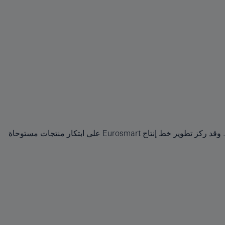
مع حنفيات حمام Eurosmart من GROHE التي لم تبتكر تصميمًا عصريًا وحسب وإنما تقدّم أيضًا مجموعة متنوعة من المنتجات الجديدة كليًا. وقد ركز تطوير خط إنتاج Eurosmart على ابتكار منتجات مستوحاة