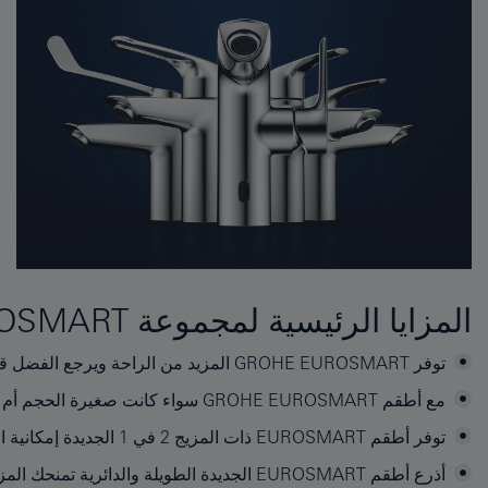
المزايا الرئيسية لمجموعة GROHE EUROSMART
توفر GROHE EUROSMART المزيد من الراحة ويرجع الفضل قي ذلك إلى زيادة ارتفاع طول الحنفية.
مع أطقم GROHE EUROSMART سواء كانت صغيرة الحجم أم كبيرة فهناك دائمًا أطقم مناسبة تمامًا لجميع مقاسات الحمامات من الصغيرة حتى الكبيرة.
توفر أطقم EUROSMART ذات المزيج 2 في 1 الجديدة إمكانية التشغيل اليدوي وبدون اللمس لراحة تامة ومجهود تنظيف أقل.
أذرع أطقم EUROSMART الجديدة الطويلة والدائرية تمنحك المزيد من الراحة