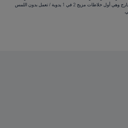
ارتفاع الحنفيات لمزيد من الراحة ولمستويات نظافة أرقى تناسب جميع المنازل العصرية. تضم المجموعة حنفيات عملية بأذرع تُسحب للخارج وهي أول خلاطات مزيج 2 في 1 يدوية / تعمل بدون اللمس