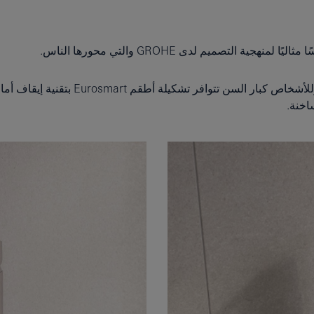
ة التصميم لدى GROHE والتي محورها الناس.
ولجعل الأمور أكثر راحة خاصةً لربات الب
اخنة.