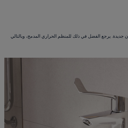
يوت اللاتي لديهن أطفال وللأشخاص كبار السن تتوافر تشكيلة أطقم Eurosmart بتقنية إيقاف أمان جديدة. يرجع الفضل في ذلك للمنظم الحراري المدمج، وبالتالي