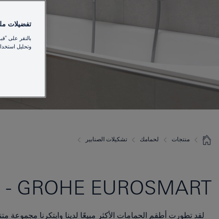
تفضيلات ملفا
بالنقر على "قب
وتحليل استخدام
منتجات
لحمامك
تشكيلات الصنابير
GROHE EUROSMART - تركيبات مثالية لجميع الأغراض