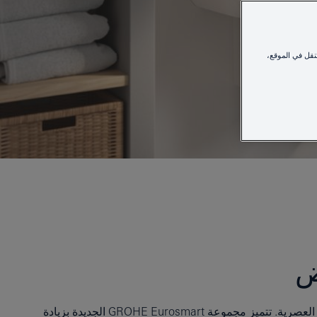
نقل في الموقع،
لقد تطورت أطقم الحمامات الأكثر مبيعًا لدينا وابتكرنا مجموعة متنوعة وتفاصيل إبداعية لا مثيل لهما وتصميمات أنيقة تناسب منازل اليوم العصرية. تتميز مجموعة GROHE Eurosmart الجديدة بزيادة