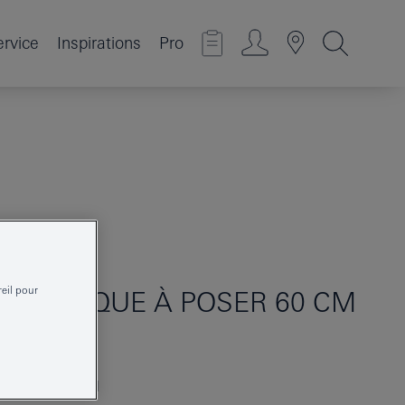
ervice
Inspirations
Pro
reil pour
IC
VASQUE À POSER 60 CM
3947700H