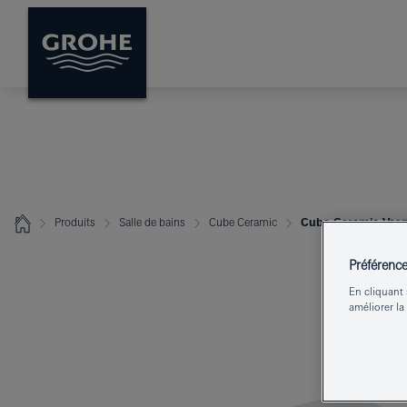
Produits
Salle de bains
Cube Ceramic
Cube Ceramic Vasq
Préférenc
En cliquant 
améliorer la