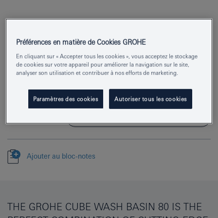
Préférences en matière de Cookies GROHE
Numéro de produit
3946900H
En cliquant sur « Accepter tous les cookies », vous acceptez le stockage
de cookies sur votre appareil pour améliorer la navigation sur le site,
EAN
4005176438363
analyser son utilisation et contribuer à nos efforts de marketing.
Couleur
blanc alpin
Paramètres des cookies
Autoriser tous les cookies
Télécharger la fiche technique (PDF)
Ajouter au bloc-notes
THE GROHE CUBE WASH BASIN 80 IS THE