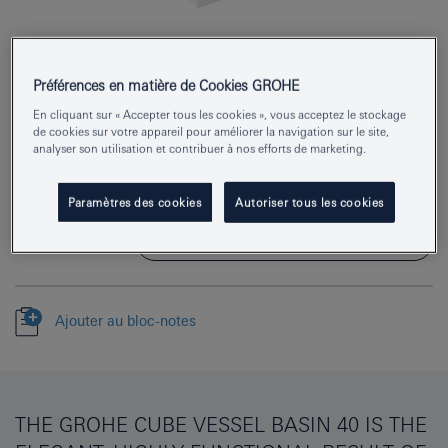
Préférences en matière de Cookies GROHE
Numéro de produit
3948200H
En cliquant sur « Accepter tous les cookies », vous acceptez le stockage
de cookies sur votre appareil pour améliorer la navigation sur le site,
EAN
4005176442667
analyser son utilisation et contribuer à nos efforts de marketing.
Couleur
blanc alpin
Paramètres des cookies
Autoriser tous les cookies
Télécharger la fiche technique (PDF)
Ajouter au bloc-notes
THE GROHE CUBE VESSEL BASIN 40 IS THE