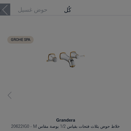
حوض غسيل
د
كُل
حوض الاستحمام
بيديه
GROHE SPA
Grandera
خلاط حوض بثلاث فتحات بقياس 1/2 بوصة مقاس M
20622IG0