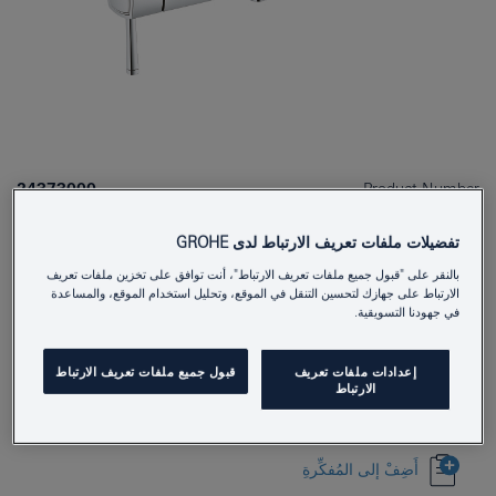
24373000
Product Number
4005176758232
EAN
تفضيلات ملفات تعريف الارتباط لدى GROHE
Colour
كروم
بالنقر على "قبول جميع ملفات تعريف الارتباط"، أنت توافق على تخزين ملفات تعريف
الارتباط على جهازك لتحسين التنقل في الموقع، وتحليل استخدام الموقع، والمساعدة
في جهودنا التسويقية.
بادر بالاستفسار الآن
إعدادات ملفات تعريف
قبول جميع ملفات تعريف الارتباط
الارتباط
Download specs
Find Showroom or Installer
أَضِفْ إلى المُفكِّرةِ