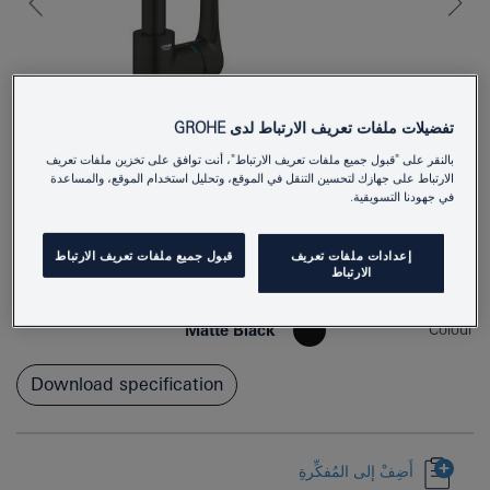
تفضيلات ملفات تعريف الارتباط لدى GROHE
بالنقر على "قبول جميع ملفات تعريف الارتباط"، أنت توافق على تخزين ملفات تعريف
الارتباط على جهازك لتحسين التنقل في الموقع، وتحليل استخدام الموقع، والمساعدة
في جهودنا التسويقية.
30567243D
Product Number
إعدادات ملفات تعريف
قبول جميع ملفات تعريف الارتباط
الارتباط
4067393015253
EAN
Colour
Matte Black
Download specification
أَضِفْ إلى المُفكِّرةِ