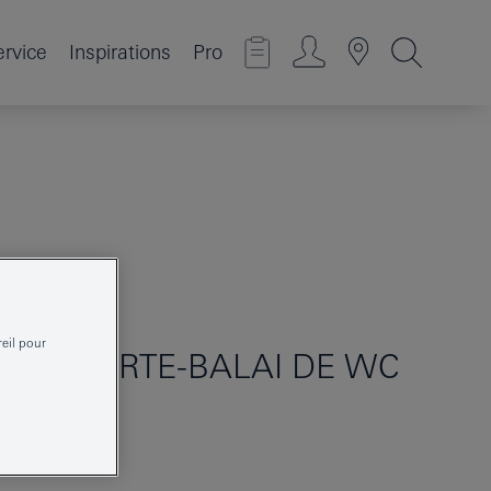
ervice
Inspirations
Pro
reil pour
CUBE
PORTE-BALAI DE WC
40857000