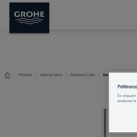
Produits
Salle de bains
Selection Cube
Selection Cube Po
Préférenc
En cliquant 
améliorer la