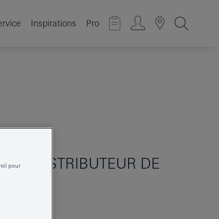
ervice
Inspirations
Pro
CUBE
DISTRIBUTEUR DE
reil pour
DE