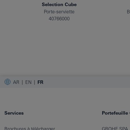
Selection Cube
Porte-serviette
B
40766000
AR
EN
FR
Services
Portefeuill
Brochures à télécharger
GROHE SPA