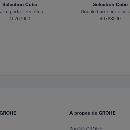
Selection Cube
Selection Cube
arre porte-serviettes
Double barre porte serv
40767000
40768000
e GROHE
A propos de GROHE
Société GROHE