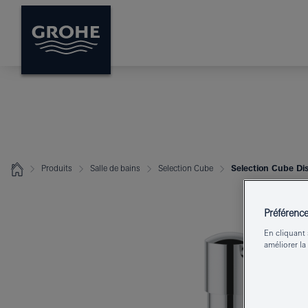
Produits
Salle de bains
Selection Cube
Selection Cube Dis
Préférenc
En cliquant 
améliorer la