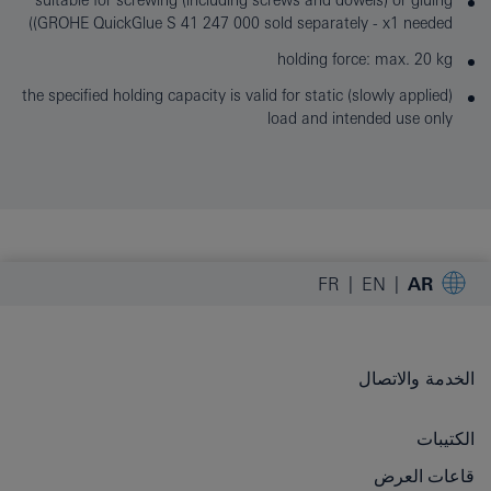
suitable for screwing (including screws and dowels) or gluing
(GROHE QuickGlue S 41 247 000 sold separately - x1 needed)
holding force: max. 20 kg
the specified holding capacity is valid for static (slowly applied)
load and intended use only
FR
EN
AR
الخدمة والاتصال
الكتيبات
قاعات العرض