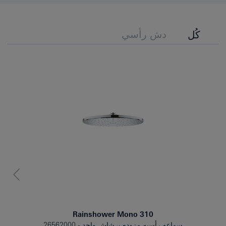
دش رأسي
كُل
Rainshower Mono 310
سماعه رأسيه مزوده برشاش واحد
26562000