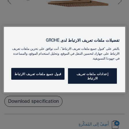
تفضيلات ملفات تعريف الارتباط لدى GROHE
بالنقر على "قبول جميع ملفات تعريف الارتباط"، أنت توافق على تخزين ملفات تعريف
الارتباط على جهازك لتحسين التنقل في الموقع، وتحليل استخدام الموقع، والمساعدة
في جهودنا التسويقية.
26564DL0
Product Number
إعدادات ملفات تعريف
قبول جميع ملفات تعريف الارتباط
4005176557774
EAN
الارتباط
Colour
brushed warm sunset
Download specification
أَضِفْ إلى المُفكِّرةِ