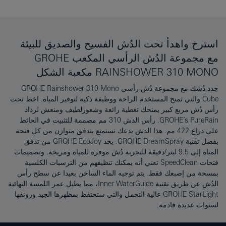
استرخ واهدأ تحت الدُش الفسيح والصديق للبيئة
مع مجموعة الدُش الرأسي المكعب GROHE
RAINSHOWER 310 MONO مكعبة الشكل
جدد دُشك مع مجموعة دُش رأسي GROHE Rainshower 310 Mono
Cube والتي تمنح المستخدم الراحة ووظيفة ذكية لتوفير المياه. اخط تحت
رأس دُش مربع كبير يمنحك تغطية رائعة وشعورلطيف ومنعش لرذاذ
GROHE’s PureRain. رأس الدش 310 مم مصممة للتثبيت في الحائط
على ذراع 422 مم. هذا الدش يدعك تستمتع بتدفق متوازن من كل فتحة
بفضل تقنية GROHE DreamSpray. يحد GROHE EcoJoy من تدفق
المياه إلى 9.5 ليتر/دقيقة للتجربة دُش موفرة للمياه ومريحة. وتصميمات
فتحات SpeedClean تعني أنه يمكنك تنظيفهم من الترسبات الكلسية
بمسحة من إصبعك فقط. يتم توجيه الماء الساخن بعيدا عن سطح رأس
الدُش عن طريق تقنية Inner WaterGuide، مما يطيل عمر اللمسة النهائية
GROHE StarLight عالية التحمل والتي ستحتفظ بمظهرها الجيد ورونقها
لسنوات عديدة قادمة.