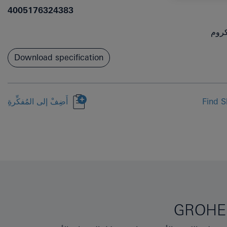
4005176324383
روم
Download specification
Find S
أَضِفْ إلى المُفكِّرةِ
GROHE 