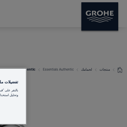
منتجات
لحمامك
Essentials Authentic
Essentials Authentic شمّاعة الروب
تفضيلات ملفا
بالنقر على "قب
وتحليل استخدام