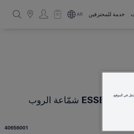
ت
خدمة للمحترفين
AR
نقل في الموقع،
ESSENTIAL
شمّاعة الروب
40656001