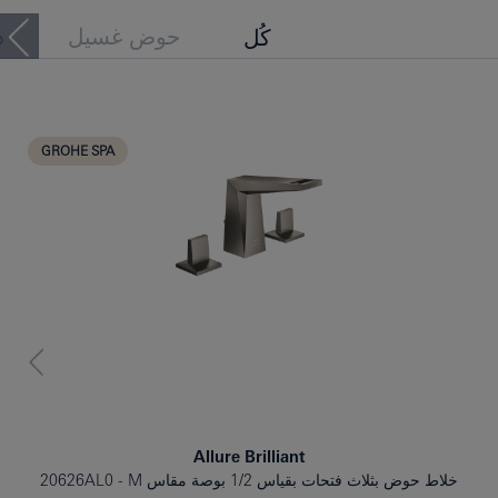
حوض غسيل
د
كُل
حوض الاستحمام
بيديه
GROHE SPA
Allure Brilliant
خلاط حوض بثلاث فتحات بقياس 1/2 بوصة مقاس M
20626AL0