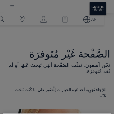
AR
الصَّفْحة غَيْر مُتَوفرَة
نَحْن آسفون. نَقلَت الصَّفْحة اَلتِي تَبحَث عَنهَا أو لَم
تُعَد مُتَوفرَة.
الرَّجَاء تَجرِبة أحد هَذِه الخيارات لِلْعثور على مَا كُنْت تَبحَث
عَنْه: