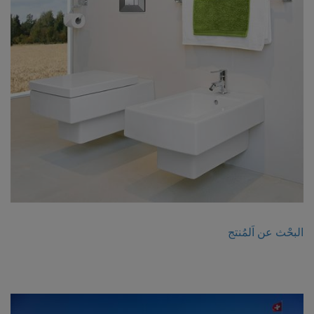
البحْث عن اَلمُنتج