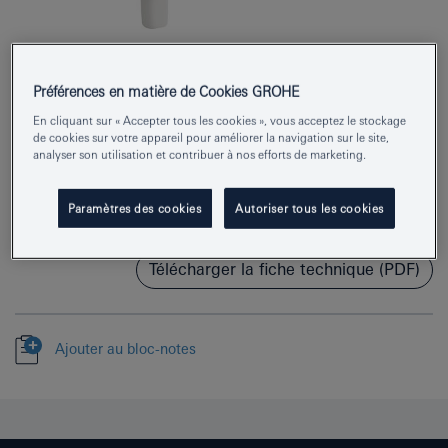
Préférences en matière de Cookies GROHE
En cliquant sur « Accepter tous les cookies », vous acceptez le stockage
de cookies sur votre appareil pour améliorer la navigation sur le site,
Numéro de produit
38805000
analyser son utilisation et contribuer à nos efforts de marketing.
EAN
4005176865596
Paramètres des cookies
Autoriser tous les cookies
Couleur
chromé
Télécharger la fiche technique (PDF)
Ajouter au bloc-notes