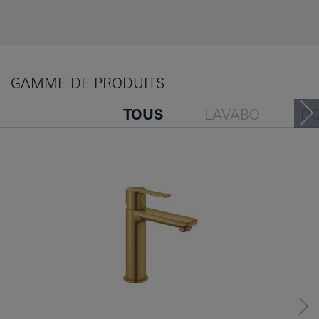
GAMME DE PRODUITS
TOUS
LAVABO
D
BAIGNOIRE
BIDET
LES GENS ONT ÉGALEMENT