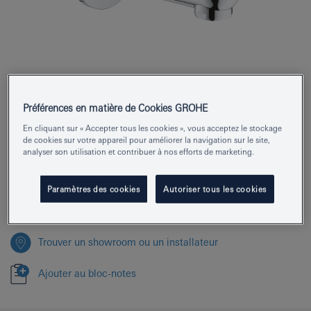
Numéro de produit
13261000
Préférences en matière de Cookies GROHE
EAN
4005176877384
En cliquant sur « Accepter tous les cookies », vous acceptez le stockage
de cookies sur votre appareil pour améliorer la navigation sur le site,
Couleur
chromé
analyser son utilisation et contribuer à nos efforts de marketing.
Télécharger la fiche technique (PDF)
Paramètres des cookies
Autoriser tous les cookies
Trouver un showroom ou un installateur
Ajouter au bloc-notes