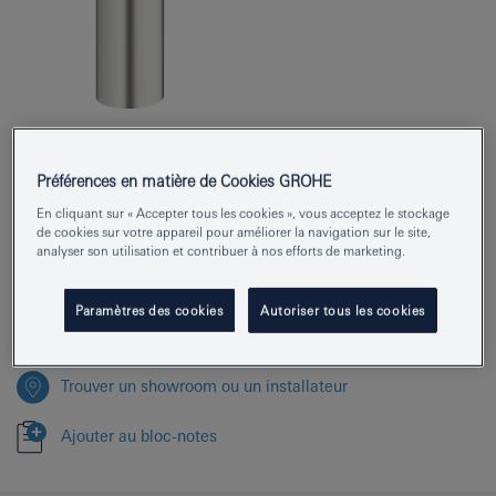
Numéro de produit
31129DC1
Préférences en matière de Cookies GROHE
EAN
4005176891021
En cliquant sur « Accepter tous les cookies », vous acceptez le stockage
de cookies sur votre appareil pour améliorer la navigation sur le site,
Couleur
supersteel
analyser son utilisation et contribuer à nos efforts de marketing.
Télécharger la fiche technique (PDF)
Paramètres des cookies
Autoriser tous les cookies
Trouver un showroom ou un installateur
Ajouter au bloc-notes