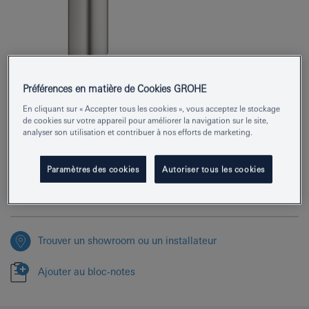
Préférences en matière de Cookies GROHE
Numéro de produit
30273DC1
En cliquant sur « Accepter tous les cookies », vous acceptez le stockage
de cookies sur votre appareil pour améliorer la navigation sur le site,
EAN
4005176314971
analyser son utilisation et contribuer à nos efforts de marketing.
Couleur
supersteel
Paramètres des cookies
Autoriser tous les cookies
Télécharger la fiche technique (PDF)
Trouver un showroom ou un installateur
Ajouter au bloc-notes