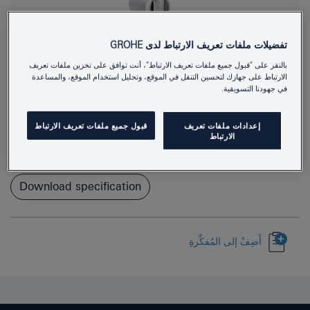
تفضيلات ملفات تعريف الارتباط لدى GROHE
بالنقر على "قبول جميع ملفات تعريف الارتباط"، أنت توافق على تخزين ملفات تعريف
الارتباط على جهازك لتحسين التنقل في الموقع، وتحليل استخدام الموقع، والمساعدة
في جهودنا التسويقية.
2635400F
Product Number
4005176565458
EAN
إعدادات ملفات تعريف
قبول جميع ملفات تعريف الارتباط
الارتباط
Colour
كروم
Download specification
أَضِفْ إلى المُفكِّرةِ