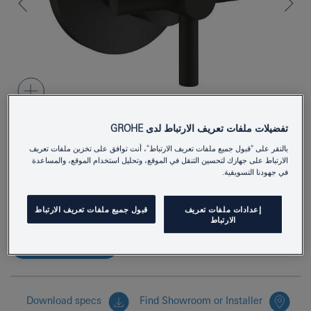
تفضيلات ملفات تعريف الارتباط لدى GROHE
بالنقر على "قبول جميع ملفات تعريف الارتباط"، أنت توافق على تخزين ملفات تعريف
29396KF0
Product Number
الارتباط على جهازك لتحسين التنقل في الموقع، وتحليل استخدام الموقع، والمساعدة
في جهودنا التسويقية.
4067393055891
EAN
إعدادات ملفات تعريف
قبول جميع ملفات تعريف الارتباط
Colour
phantom black
الارتباط
بادر بالاستفسار الآن
Download specs
Find Showroom or Installer