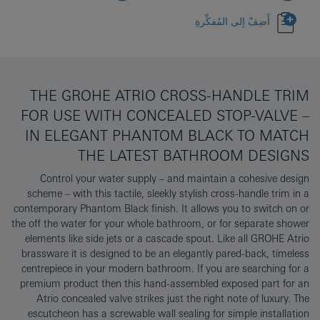
أَضِفْ إلى المُفكِّرةِ
THE GROHE ATRIO CROSS-HANDLE TRIM
FOR USE WITH CONCEALED STOP-VALVE –
IN ELEGANT PHANTOM BLACK TO MATCH
THE LATEST BATHROOM DESIGNS
Control your water supply – and maintain a cohesive design
scheme – with this tactile, sleekly stylish cross-handle trim in a
contemporary Phantom Black finish. It allows you to switch on or
the off the water for your whole bathroom, or for separate shower
elements like side jets or a cascade spout. Like all GROHE Atrio
brassware it is designed to be an elegantly pared-back, timeless
centrepiece in your modern bathroom. If you are searching for a
premium product then this hand-assembled exposed part for an
Atrio concealed valve strikes just the right note of luxury. The
escutcheon has a screwable wall sealing for simple installation