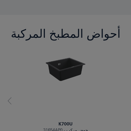
أحواض المطبخ المركبة
K700U
حوض مركب
31654AP0