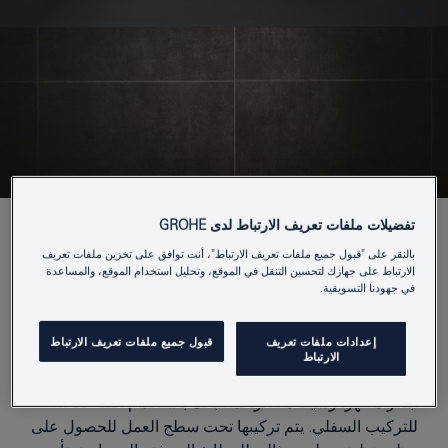
تفضيلات ملفات تعريف الارتباط لدى GROHE
GROHE المغاسل
بالنقر على "قبول جميع ملفات تعريف الارتباط"، أنت توافق على تخزين ملفات تعريف
الارتباط على جهازك لتحسين التنقل في الموقع، وتحليل استخدام الموقع، والمساعدة
في جهودنا التسويقية.
المركبة من فئة التحميل
السفلي K700
إعدادات ملفات تعريف
قبول جميع ملفات تعريف الارتباط
الارتباط
ابتكر مظهرًا رشيقًا مصغرًا لمطبخك باستخدام الفئة K700
للتركيب السفلي. يتم تركيبها تحت سطح العمل للحصول على