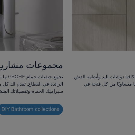
مجموعات مشاريع
الأمثل في كل مرة مع دش GROHE. إذ تتميز كافة دوشات اليد وأنظمة الدش
تجمع ح
GROHE Dr، التي تضمن توزيعًا متساويًا من كل فتحة في
الرائدة في القطاع. تقدم لك كل
سيراميك الحمام وتفضيلاتك الشخ
DIY Bathroom collections