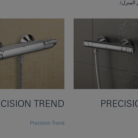
المنزل).
CISION TREND
PRECISI
Precision Trend