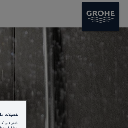
تفضيلات ملفا
بالنقر على "قب
وتحليل استخدام