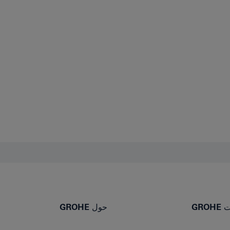
GR
حول GROHE