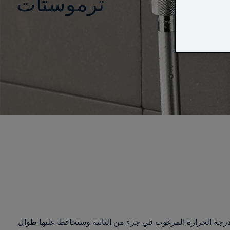
ترموستات
 بشكل دائم المياه الساخنة والباردة لبلوغ درجة الحرارة المحددة مسبقًا. ومع أجهزة ترموستات GROHE، ستبلغ درجة الحرارة المرغوب في جزء من الثانية وستحافظ عليها طوال