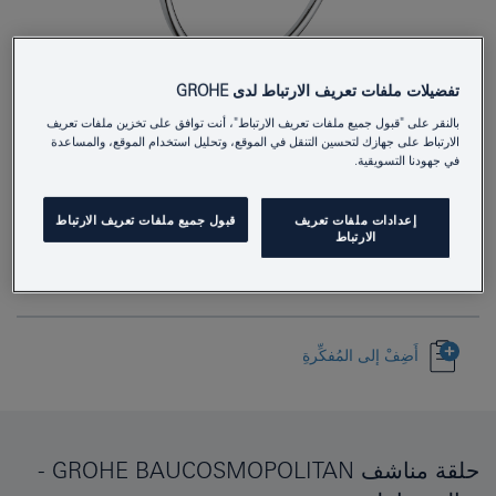
تفضيلات ملفات تعريف الارتباط لدى GROHE
بالنقر على "قبول جميع ملفات تعريف الارتباط"، أنت توافق على تخزين ملفات تعريف
40460001
Product Number
الارتباط على جهازك لتحسين التنقل في الموقع، وتحليل استخدام الموقع، والمساعدة
في جهودنا التسويقية.
4005176327803
EAN
Colour
كروم
إعدادات ملفات تعريف
قبول جميع ملفات تعريف الارتباط
الارتباط
Download specification
أَضِفْ إلى المُفكِّرةِ
حلقة مناشف GROHE BAUCOSMOPOLITAN -