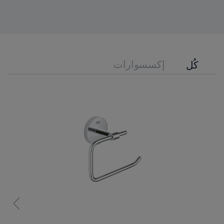
إكسسوارات
كُل