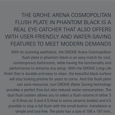
THE GROHE ARENA COSMOPOLITAN
FLUSH PLATE IN PHANTOM BLACK IS A
REAL EYE-CATCHER THAT ALSO OFFERS
WITH USER-FRIENDLY AND WATER-SAVING
FEATURES TO MEET MODERN DEMANDS
With its stunning aesthetics, the GROHE Arena Cosmopolitan
flush plate in phantom black is an easy match for cool,
contemporary bathrooms, while having the functionality and
performance to enhance any setup. With the GROHE Long-Life
finish that is durable and easy to clean, the beautiful black surface
will stay looking pristine for years to come. And this flush plate
can save resources, too! GROHE Water Saving technology
provides a perfect flow but also reduces water consumption. The
dual flush system allows you to select a flush volume of either 3
or 6 litres (or 3 and 4.5 litres in some ceramic bodies) and it’s
possible to stop a full flush with the small button. Installation is
simple and tool-free. The plate has a size of 156 x 197 mm,