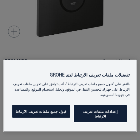
38844KF0
Product Number
4005176951992
EAN
تفضيلات ملفات تعريف الارتباط لدى GROHE
بالنقر على "قبول جميع ملفات تعريف الارتباط"، أنت توافق على تخزين ملفات تعريف
Colour
phantom black
الارتباط على جهازك لتحسين التنقل في الموقع، وتحليل استخدام الموقع، والمساعدة
في جهودنا التسويقية.
Download specification
إعدادات ملفات تعريف
قبول جميع ملفات تعريف الارتباط
الارتباط
أَضِفْ إلى المُفكِّرةِ