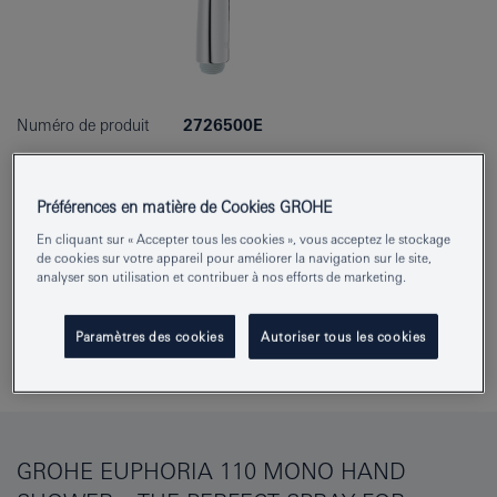
Numéro de produit
2726500E
EAN
4005176885693
Préférences en matière de Cookies GROHE
Couleur
chromé
En cliquant sur « Accepter tous les cookies », vous acceptez le stockage
de cookies sur votre appareil pour améliorer la navigation sur le site,
Télécharger la fiche technique (PDF)
analyser son utilisation et contribuer à nos efforts de marketing.
Paramètres des cookies
Autoriser tous les cookies
Ajouter au bloc-notes
GROHE EUPHORIA 110 MONO HAND