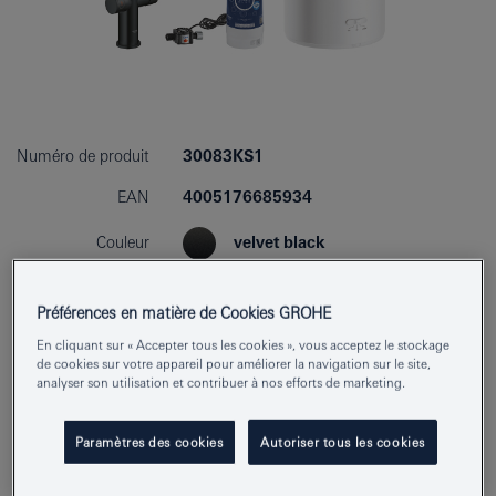
Numéro de produit
30083KS1
EAN
4005176685934
Couleur
velvet black
Préférences en matière de Cookies GROHE
Trouver un showroom ou un installateur
En cliquant sur « Accepter tous les cookies », vous acceptez le stockage
de cookies sur votre appareil pour améliorer la navigation sur le site,
analyser son utilisation et contribuer à nos efforts de marketing.
Télécharger les spécifications
Ajouter au bloc-notes
Paramètres des cookies
Autoriser tous les cookies