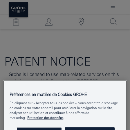
PATENT NOTICE
Grohe is licensed to use map-related services on this
website under: U.S. Patent Nos., 7,555,725,
8,468,464, 570,047, 10,365,795, and 10,444,943; U.S.
Préférences en matière de Cookies GROHE
Patent Application No. 16/516,215; European Patent
Nos. EP 1 433 132 amd EP 2 336 970; European
En cliquant sur « Accepter tous les cookies », vous acceptez le stockage
de cookies sur votre appareil pour améliorer la navigation sur le site,
Patent Application No. EP 16161233.8-1972; and
analyser son utilisation et contribuer à nos efforts de
Japanese Patent No. JP 5102124; and any patent or
marketing.
Protection des données
parent application which claims priority of US