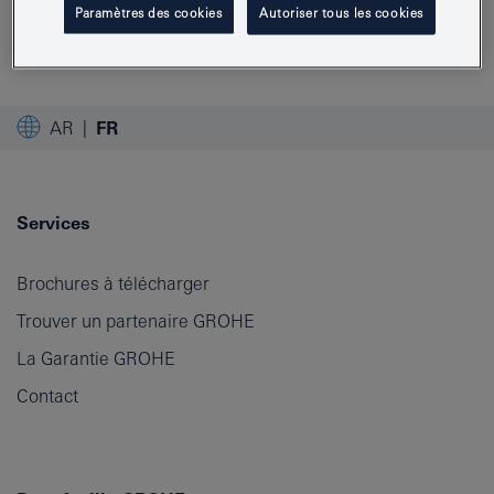
Application No. 60/287,339 or any of the above
Paramètres des cookies
Autoriser tous les cookies
patents and patent applications.
AR
FR
Services
Brochures à télécharger
Trouver un partenaire GROHE
La Garantie GROHE
Contact